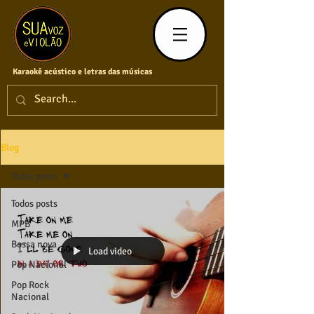
Karaokê acústico e letras das músicas
Blog
Todos posts
Todos posts
MPB
Bossa nova
Load video
Pop Nacional
Pop Rock
Nacional