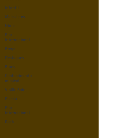
Infantil
Mais vistos
Hinos
Pop
Internacional
Brega
Destaques
Blues
Conhecimento
musical
Violão Solo
Poesia
Pop
Internacional
Rock