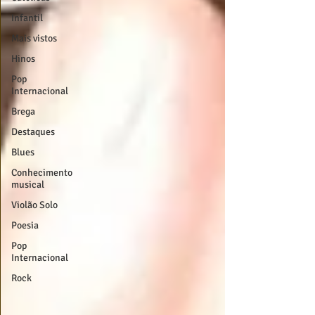
Infantil
Mais vistos
Hinos
Pop
Internacional
Brega
Destaques
Blues
Conhecimento
musical
Violão Solo
Poesia
Pop
Internacional
Rock