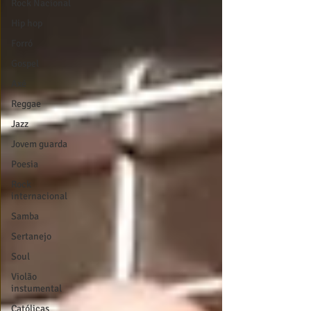
Rock Nacional
Hip hop
Forró
Gospel
Axé
Reggae
Jazz
Jovem guarda
Poesia
Rock
internacional
Samba
Sertanejo
Soul
Violão
instumental
Católicas