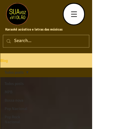
Karaokê acústico e letras das músicas
Blog
Todos posts
Todos posts
MPB
Bossa nova
Pop Nacional
Pop Rock
Nacional