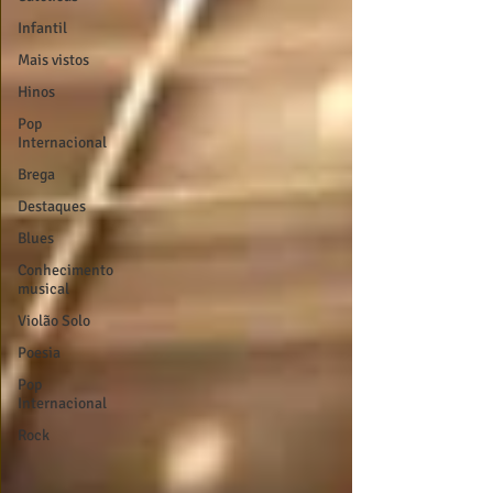
Infantil
Mais vistos
Hinos
Pop
Internacional
Brega
Destaques
Blues
Conhecimento
musical
Violão Solo
Poesia
Pop
Internacional
Rock