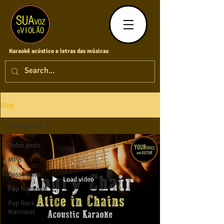
Karaokê acústico e letras das músicas
Blog
Todos posts
Todos posts
MPB
Bossa nova
Load video
Pop Nacional
Pop Rock
Nacional