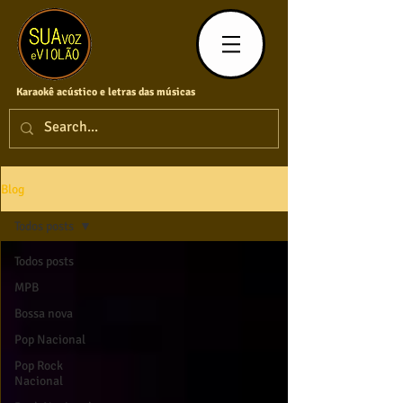
Karaokê acústico e letras das músicas
Blog
Todos posts
Todos posts
MPB
Bossa nova
Pop Nacional
Pop Rock
Nacional