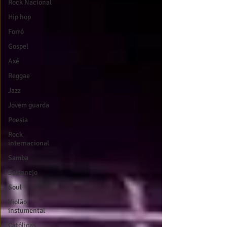
Rock Nacional
Hip hop
Forró
Gospel
Axé
Reggae
Jazz
Jovem guarda
Poesia
Rock
internacional
Samba
Sertanejo
Soul
Violão
instumental
Católicas