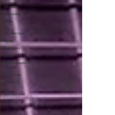
Infantil
Mais vistos
Hinos
Pop
Internacional
Brega
Destaques
Blues
Conhecimento
musical
Violão Solo
Poesia
Pop
Internacional
Rock