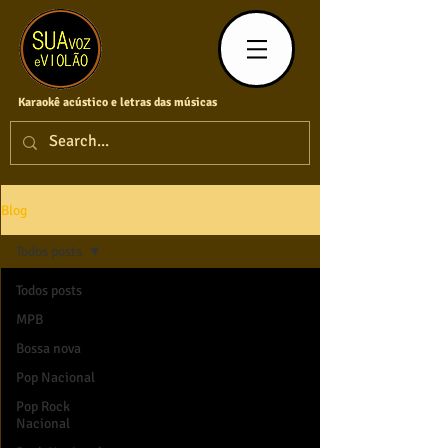
Karaokê acústico e letras das músicas
Blog
Todos posts
Todos posts
MPB
Bossa nova
Pop Nacional
Pop Rock
Nacional