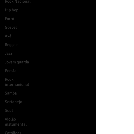
Rock Nacional
Hip hop
Forró
Gospel
Axé
Reggae
Jazz
Jovem guarda
Poesia
Rock
internacional
Samba
Sertanejo
Soul
Violão
instumental
Católicas