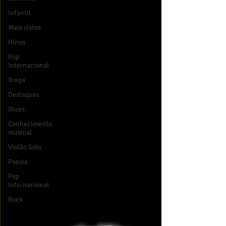
Infantil
Mais vistos
Hinos
Pop
Internacional
Brega
Destaques
Blues
Conhecimento
musical
Violão Solo
Poesia
Pop
Internacional
Rock