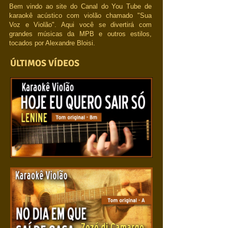
Bem vindo ao site do Canal do You Tube de
karaokê acústico com violão chamado "Sua
Voz e Violão". Aqui você se divertirá com
grandes músicas da MPB e outros estilos,
tocados por Alexandre Bloisi.
ÚLTIMOS VÍDEOS
Hoje eu quero sair só