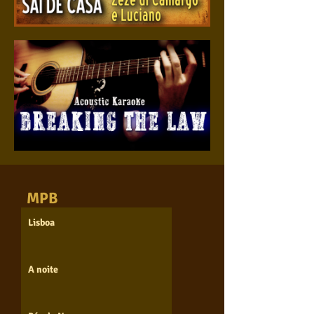
No dia em que saí de casa
Breaking the law
MPB
Lisboa
A noite