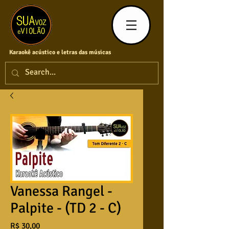
Karaokê acústico e letras das músicas
Vanessa Rangel -
Palpite - (TD 2 - C)
Preço
R$ 30,00