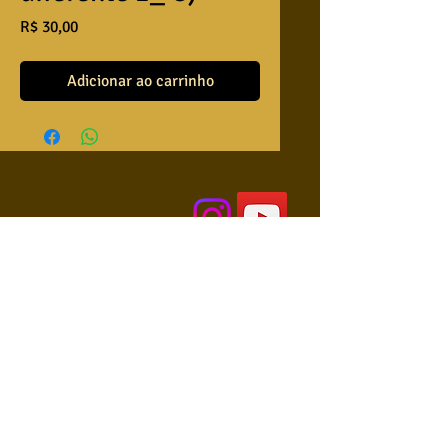
Preço
R$ 30,00
Adicionar ao carrinho
QUEM SOMOS
USA NOSSAS BASES ?
RETRIBUA
APRENDA A TOCAR
COLABORE