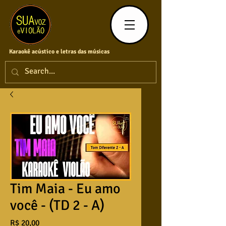
Karaokê acústico e letras das músicas
Tim Maia - Eu amo
você - (TD 2 - A)
Preço
R$ 20,00