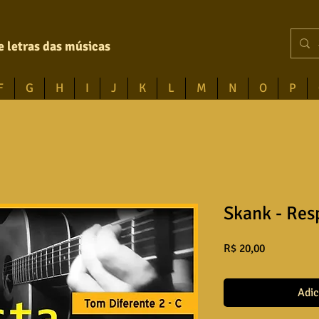
e letras das músicas
F
G
H
I
J
K
L
M
N
O
P
Skank - Res
Preço
R$ 20,00
Adic