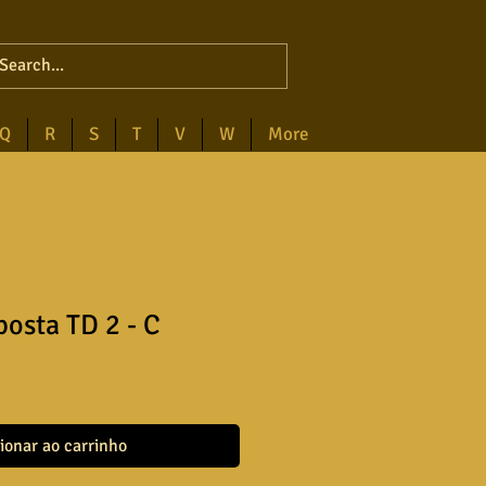
Q
R
S
T
V
W
More
posta TD 2 - C
ionar ao carrinho