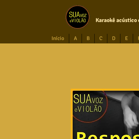
Karaokê acústico 
Início
A
B
C
D
E