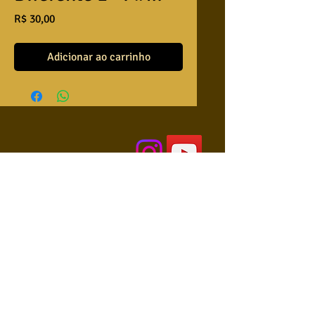
Preço
R$ 30,00
Adicionar ao carrinho
QUEM SOMOS
USA NOSSAS BASES ?
RETRIBUA
APRENDA A TOCAR
COLABORE