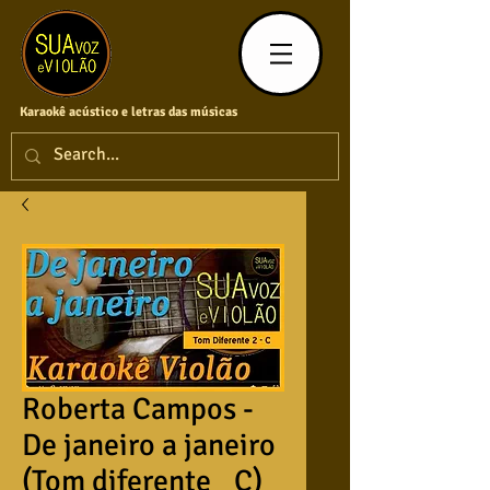
Karaokê acústico e letras das músicas
Roberta Campos -
De janeiro a janeiro
(Tom diferente_ C)