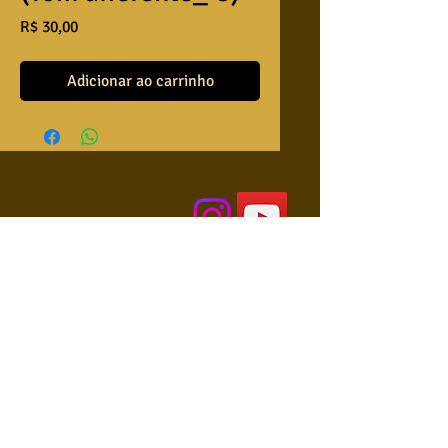
Preço
R$ 30,00
Adicionar ao carrinho
QUEM SOMOS
USA NOSSAS BASES ?
RETRIBUA
APRENDA A TOCAR
COLABORE