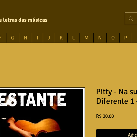
e letras das músicas
F
G
H
I
J
K
L
M
N
O
P
Pitty - Na s
Diferente 1 
Preço
R$ 30,00
Adic