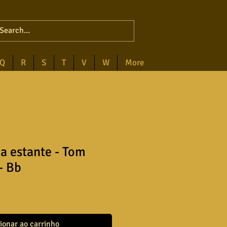
Q
R
S
T
V
W
More
ua estante - Tom
- Bb
ionar ao carrinho