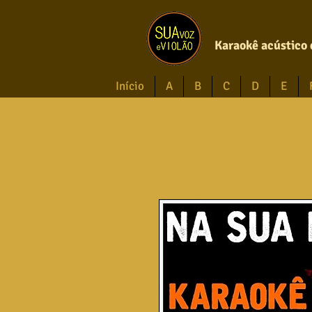
Karaokê acústico 
Início
A
B
C
D
E