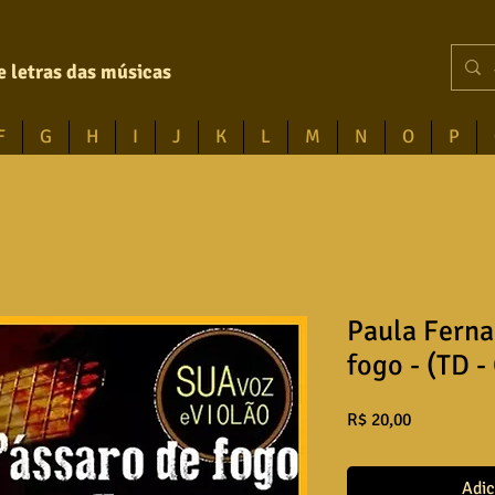
e letras das músicas
F
G
H
I
J
K
L
M
N
O
P
Paula Ferna
fogo - (TD -
Preço
R$ 20,00
Adic