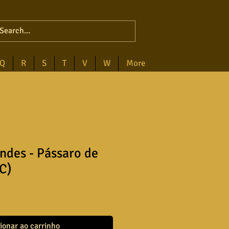
Q
R
S
T
V
W
More
ndes - Pássaro de
 C)
ionar ao carrinho