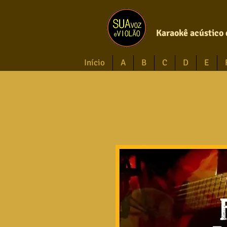
Karaokê acústico 
Início
A
B
C
D
E