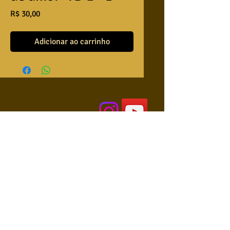
Preço
R$ 30,00
Adicionar ao carrinho
QUEM SOMOS
USA NOSSAS BASES ?
RETRIBUA
APRENDA A TOCAR
COLABORE