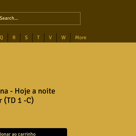
Q
R
S
T
V
W
More
na - Hoje a noite
r (TD 1 -C)
ionar ao carrinho