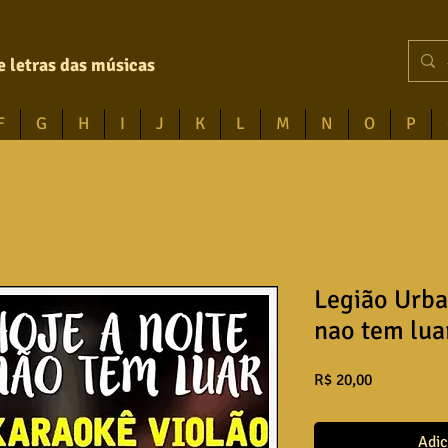
e letras das músicas
F
G
H
I
J
K
L
M
N
O
P
Legião Urba
nao tem lua
Preço
R$ 20,00
Adic