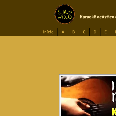
Karaokê acústico 
Início
A
B
C
D
E