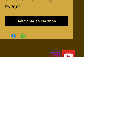
Preço
R$ 30,00
Adicionar ao carrinho
QUEM SOMOS
USA NOSSAS BASES ?
RETRIBUA
APRENDA A TOCAR
COLABORE