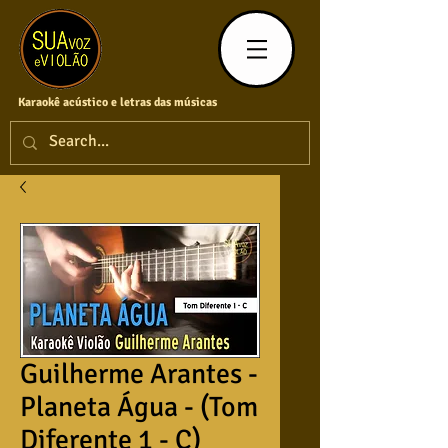
Karaokê acústico e letras das músicas
Guilherme Arantes -
Planeta Água - (Tom
Diferente 1 - C)