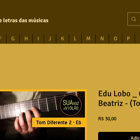
e letras das músicas
F
G
H
I
J
K
L
M
N
O
P
Edu Lobo _ 
Beatriz - (T
Preço
R$ 30,00
Adic