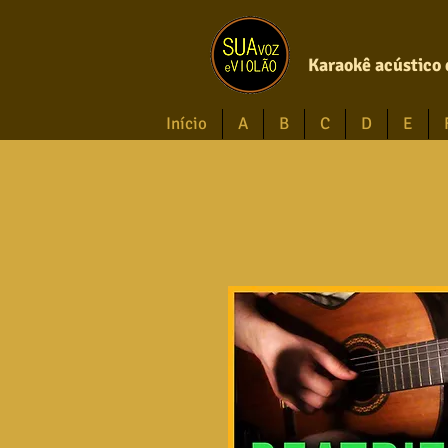
Karaokê acústico 
Início
A
B
C
D
E