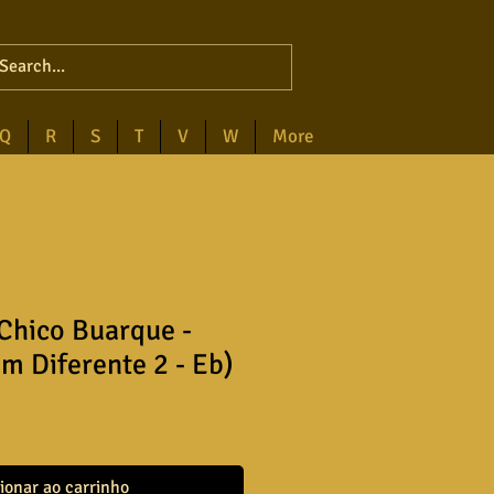
Q
R
S
T
V
W
More
Chico Buarque -
om Diferente 2 - Eb)
ionar ao carrinho