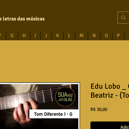
e letras das músicas
F
G
H
I
J
K
L
M
N
O
P
Edu Lobo _ 
Beatriz - (T
Preço
R$ 30,00
Adic