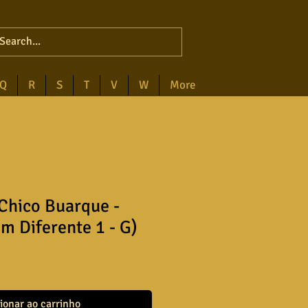
Q
R
S
T
V
W
More
Chico Buarque -
om Diferente 1 - G)
ionar ao carrinho