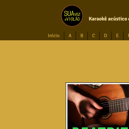
Karaokê acústico 
Início
A
B
C
D
E