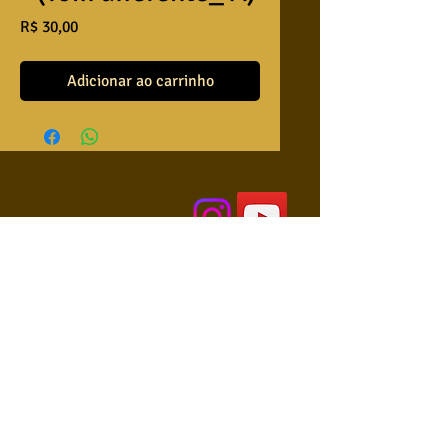
Preço
R$ 30,00
Adicionar ao carrinho
QUEM SOMOS
USA NOSSAS BASES ?
RETRIBUA
APRENDA A TOCAR
COLABORE