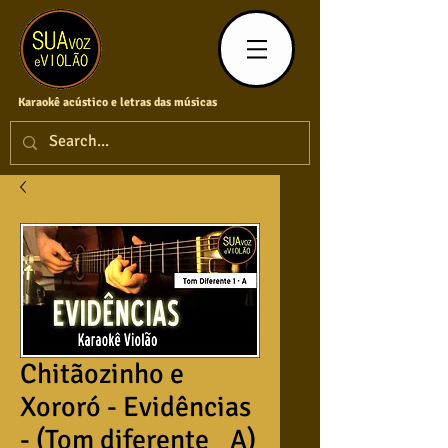
Karaokê acústico e letras das músicas
Chitãozinho e
Xororó - Evidências
- (Tom diferente_ A)