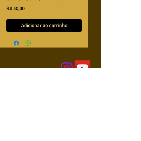
Preço
R$ 30,00
Adicionar ao carrinho
QUEM SOMOS
USA NOSSAS BASES ?
RETRIBUA
APRENDA A TOCAR
COLABORE