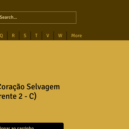
Q
R
S
T
V
W
More
 Coração Selvagem
rente 2 - C)
ionar ao carrinho