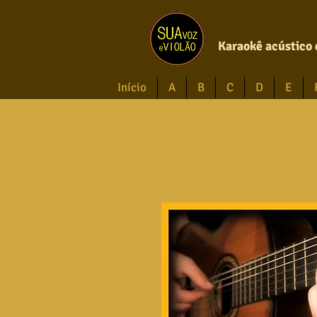
Karaokê acústico 
Início
A
B
C
D
E