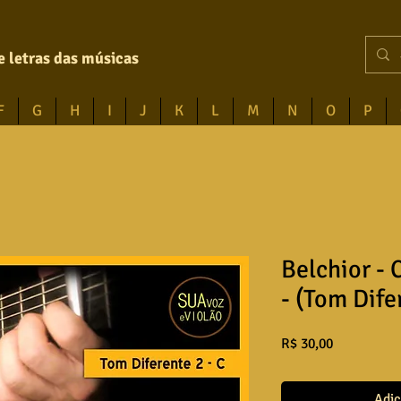
e letras das músicas
F
G
H
I
J
K
L
M
N
O
P
Belchior -
- (Tom Dife
Preço
R$ 30,00
Adic