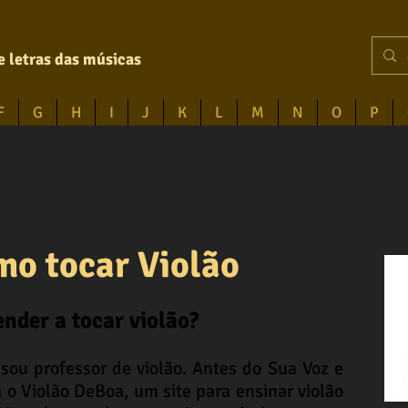
e letras das músicas
F
G
H
I
J
K
L
M
N
O
P
o tocar Violão
nder a tocar violão?
sou professor de violão. Antes do Sua Voz e
ha o Violão DeBoa, um site para ensinar violão