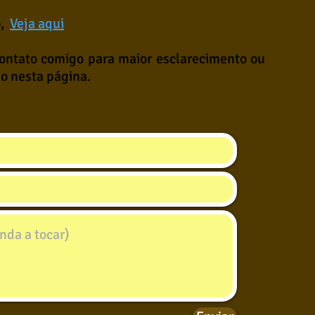
o,
Veja aqui
contato comigo para maior esclarecimento ou
io nesta página.