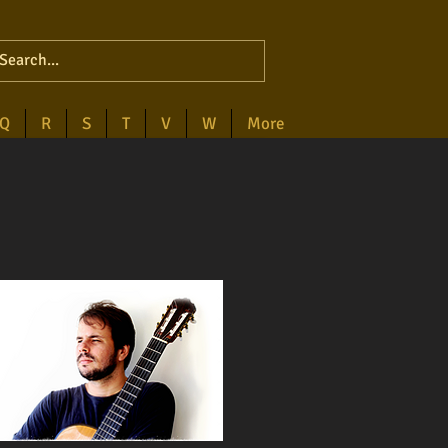
Q
R
S
T
V
W
More