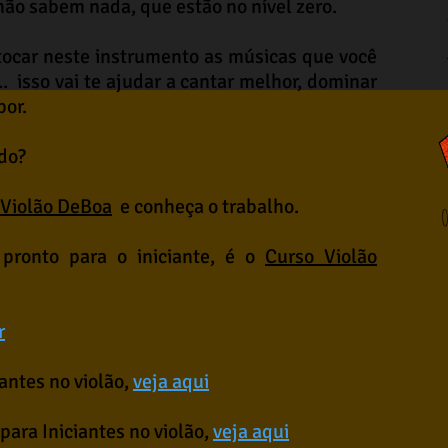
não sabem nada, que estão no nível zero.
tocar neste instrumento as músicas que você
. isso vai te ajudar a cantar melhor, dominar
por.
do?
Violão DeBoa
e conheça o trabalho.
O
pronto para o iniciante, é o
Curso Violão
r
iantes no violão,
veja aqui
para Iniciantes no violão,
veja aqui