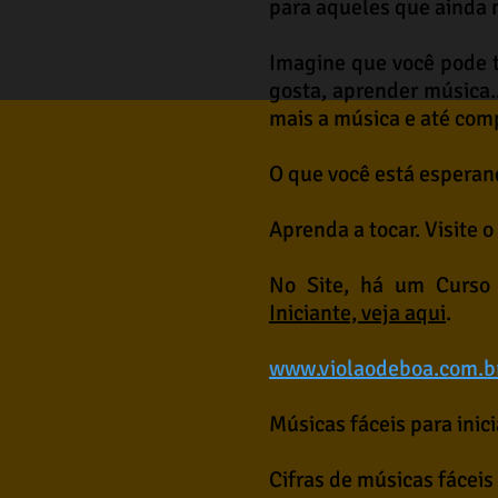
para aqueles que ainda 
Imagine que você pode 
gosta, aprender música..
mais a música e até com
O que você está esperan
Aprenda a tocar. Visite o
No Site, há um Curso 
Iniciante, veja aqui
.
www.violaodeboa.com.b
Músicas fáceis para inic
Cifras de músicas fáceis 