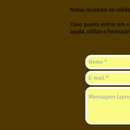
Notas musicais no violã
Caso queira entrar em 
ajuda, utilize o formulár