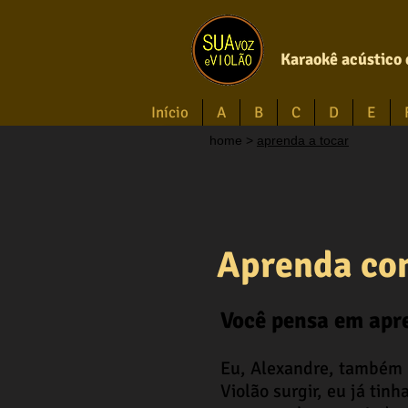
Karaokê acústico 
Início
A
B
C
D
E
home
>
aprenda a tocar
Aprenda com
Você pensa em apre
Eu, Alexandre, também 
Violão surgir, eu já tin