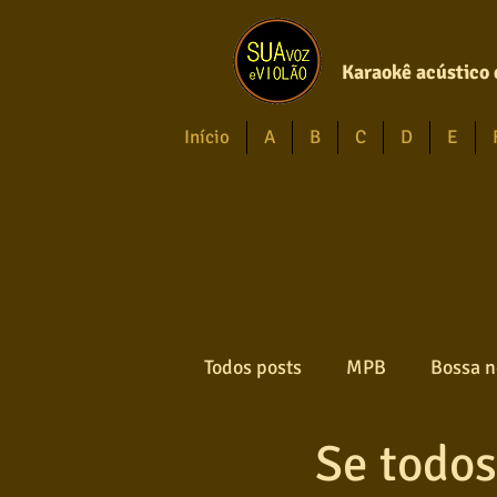
Karaokê acústico 
Início
A
B
C
D
E
Todos posts
MPB
Bossa n
Se todos
Forró
Gospel
Axé