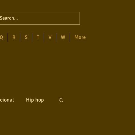
Q
R
S
T
V
W
More
cional
Hip hop
ck internacional