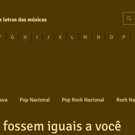
e letras das músicas
F
G
H
I
J
K
L
M
N
O
P
ova
Pop Nacional
Pop Rock Nacional
Rock Na
 fossem iguais a você
Reggae
Jazz
Jovem guarda
Poesia
Ro