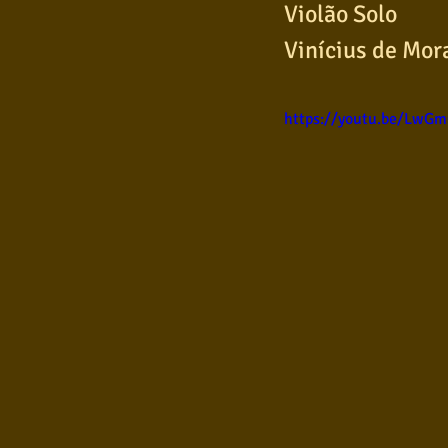
Violão Solo
Samba
Sertanejo
So
Vinícius de Mor
https://youtu.be/LwG
Pop Internacional
Brega
Poesia
Pop Internaciona