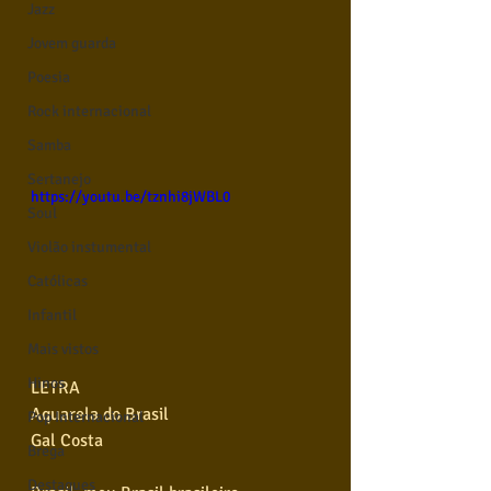
Jazz
Jovem guarda
Poesia
Rock internacional
Samba
Sertanejo
https://youtu.be/tznhi8jWBL0
Soul
Violão instumental
Católicas
Infantil
Mais vistos
Hinos
LETRA
Aquarela do Brasil
Pop Internacional
Gal Costa
Brega
Destaques