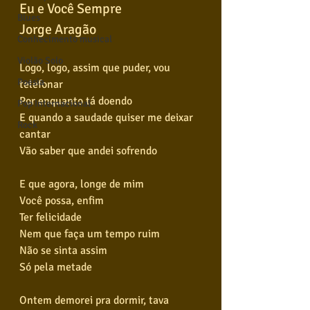
Eu e Você Sempre
Blues
Jorge Aragão
Conhecimento musical
Violão Solo
Logo, logo, assim que puder, vou 
Poesia
telefonar
Por enquanto tá doendo
Pop Internacional
E quando a saudade quiser me deixar 
Rock
cantar
Vão saber que andei sofrendo
E que agora, longe de mim
Você possa, enfim
Ter felicidade
Nem que faça um tempo ruim
Não se sinta assim
Só pela metade
Ontem demorei pra dormir, tava 