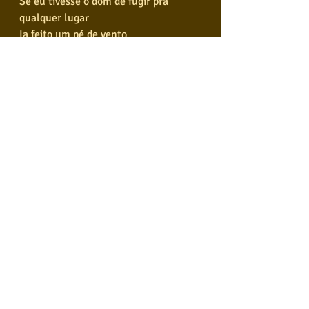
Se eu tivesse o dom de fugir pra 
qualquer lugar
Ia feito um pé de vento
Sem pensar no que aconteceu
Nada, nada é meu
Nem meu pensamento
Por falar em nada que é meu
Encontrei o anel
Que você esqueceu
Aí foi que o barraco desabou
Nessa que meu barco se perdeu
Nele tá gravado só você e eu
Aí foi que o barraco desabou
Nessa que meu barco se perdeu
Nele tá gravado só você e eu
Aí foi que o barraco desabou