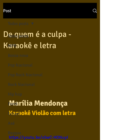
Post
Todos posts
De quem é a culpa -
Todos posts
Karaokê e letra
MPB
Bossa nova
Pop Nacional
Pop Rock Nacional
Rock Nacional
Hip hop
Marília Mendonça
Forró
Karaokê Violão com letra
Gospel
Axé
Reggae
https://youtu.be/o5wC-HONuyI