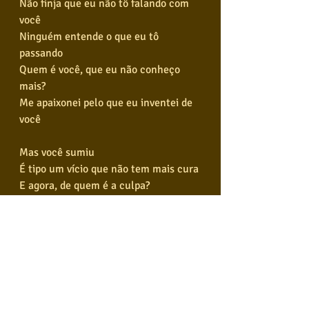
Não finja que eu não tô falando com 
você
Ninguém entende o que eu tô 
passando
Quem é você, que eu não conheço 
mais?
Me apaixonei pelo que eu inventei de 
você
Mas você sumiu
É tipo um vício que não tem mais cura
E agora, de quem é a culpa?
A culpa é sua por ter esse sorriso
Ou a culpa é minha por me apaixonar 
por ele?
Só isso
Não finja que eu não tô falando com 
você