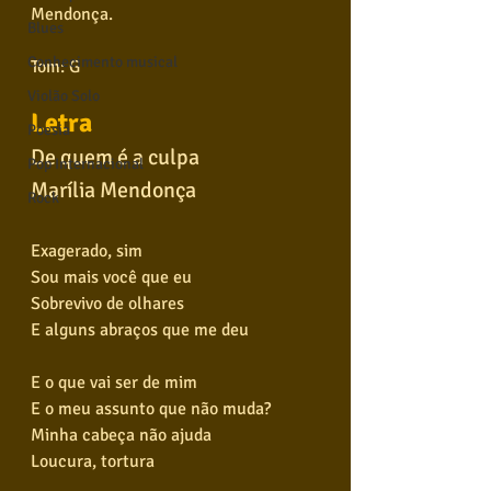
Mendonça.  
Blues
Conhecimento musical
Tom: G
Violão Solo
Letra
Poesia
De quem é a culpa
Pop Internacional
Marília Mendonça
Rock
Exagerado, sim
Sou mais você que eu
Sobrevivo de olhares
E alguns abraços que me deu
E o que vai ser de mim
E o meu assunto que não muda?
Minha cabeça não ajuda
Loucura, tortura