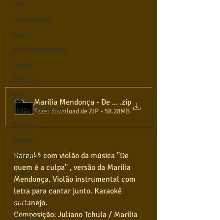
Jazz
Jovem guarda
Poesia
Rock internacional
Samba
Sertanejo
Soul
.zip
Violão instumental
Fazer download de ZIP • 58.28MB
Católicas
Infantil
Karaokê com violão da música "De 
Mais vistos
quem é a culpa" , versão da Marília 
Hinos
Mendonça. Violão instrumental com 
Pop Internacional
letra para cantar junto. Karaokê 
Brega
sertanejo. 
Composição: Juliano Tchula / Marília 
Destaques