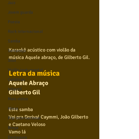
Jazz
Jovem guarda
Poesia
Rock internacional
Samba
Karaokê acústico com violão da 
Sertanejo
música Aquele abraço, de Gilberto Gil.
Soul
Violão instumental
Letra da música
Católicas
Aquele Abraço
Infantil
Gilberto Gil
Mais vistos
Hinos
Este samba
Vai pra Dorival Caymmi, João Gilberto 
Pop Internacional
e Caetano Veloso
Brega
Vamo lá
Destaques