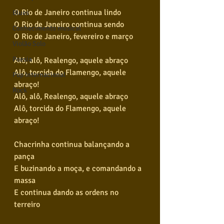
O Rio de Janeiro continua lindo
Blues
O Rio de Janeiro continua sendo
Conhecimento musical
O Rio de Janeiro, fevereiro e março
Violão Solo
Poesia
Alô, alô, Realengo, aquele abraço
Alô, torcida do Flamengo, aquele 
Pop Internacional
abraço!
Rock
Alô, alô, Realengo, aquele abraço
Alô, torcida do Flamengo, aquele 
abraço!
Chacrinha continua balançando a 
pança
E buzinando a moça, e comandando a 
massa
E continua dando as ordens no 
terreiro