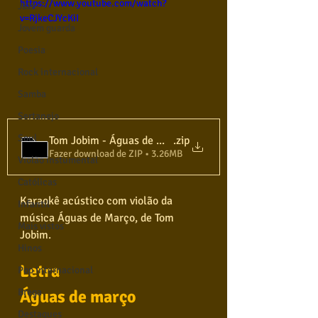
https://www.youtube.com/watch?
Jazz
v=RjkeCJYcKiI
Jovem guarda
Poesia
Rock internacional
Samba
Sertanejo
Soul
.zip
Tom Jobim - Águas de março - Karaokê Violão -
Fazer download de ZIP • 3.26MB
Violão instumental
Católicas
Karaokê acústico com violão da 
Infantil
música Águas de Março, de Tom 
Mais vistos
Jobim.
Hinos
Letra
Pop Internacional
Águas de março
Brega
Destaques