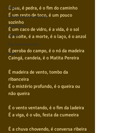
É pau, é pedra, é o fim do caminho
Blues
É um resto de toco, é um pouco 
Conhecimento musical
sozinho
Violão Solo
É um caco de vidro, é a vida, é o sol
Poesia
É a noite, é a morte, é o laço, é o anzol
Pop Internacional
É peroba do campo, é o nó da madeira
Rock
Caingá, candeia, é o Matita Pereira
É madeira de vento, tombo da 
ribanceira
É o mistério profundo, é o queira ou 
não queira
É o vento ventando, é o fim da ladeira
É a viga, é o vão, festa da cumeeira
É a chuva chovendo, é conversa ribeira