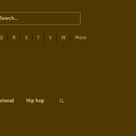
Q
R
S
T
V
W
More
cional
Hip hop
ck internacional