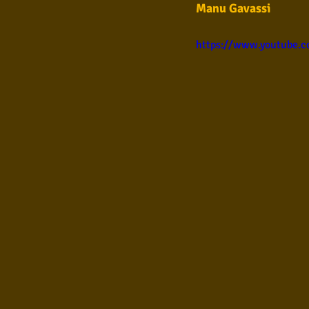
Manu Gavassi
Samba
Sertanejo
So
https://www.youtube.
Pop Internacional
Brega
Poesia
Pop Internaciona