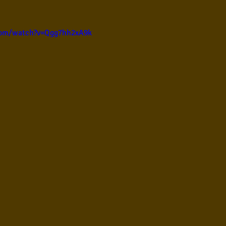
ul
Violão instumental
Católicas
Infantil
com/watch?v=Qgg7hh2xA9k
Destaques
Blues
Conhecimento musical
l