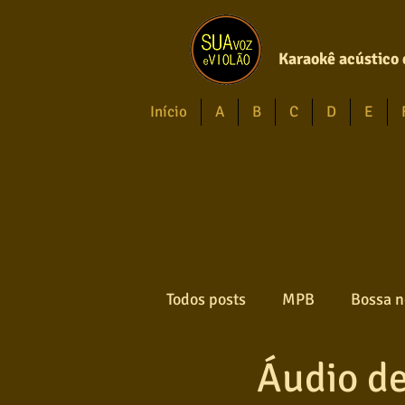
Karaokê acústico 
Início
A
B
C
D
E
Todos posts
MPB
Bossa n
Áudio d
Forró
Gospel
Axé