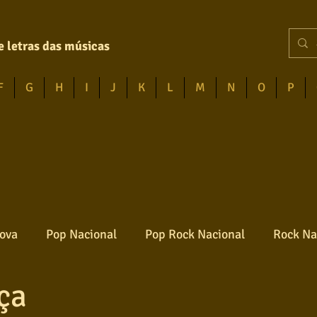
e letras das músicas
F
G
H
I
J
K
L
M
N
O
P
ova
Pop Nacional
Pop Rock Nacional
Rock Na
ça
Reggae
Jazz
Jovem guarda
Poesia
Ro