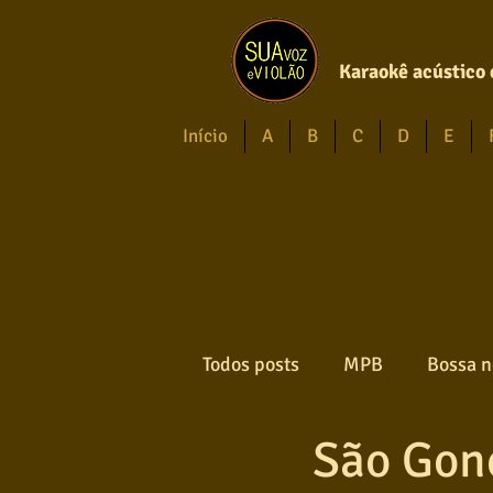
Karaokê acústico 
Início
A
B
C
D
E
Todos posts
MPB
Bossa n
São Gon
Forró
Gospel
Axé