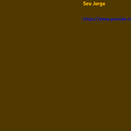
Seu Jorge  
Samba
Sertanejo
So
https://www.youtube.
Pop Internacional
Brega
Poesia
Pop Internaciona