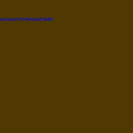
ul
Violão instumental
Católicas
Infantil
com/watch?v=Nnxs6Zr94B4
Destaques
Blues
Conhecimento musical
l