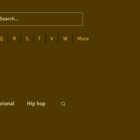
Q
R
S
T
V
W
More
cional
Hip hop
ck internacional