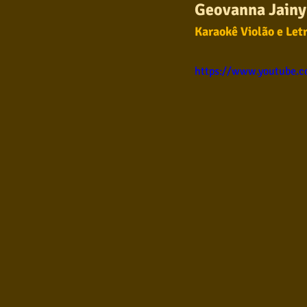
Geovanna Jainy 
Samba
Sertanejo
So
Karaokê Violão e Let
https://www.youtube.
Pop Internacional
Brega
Poesia
Pop Internaciona