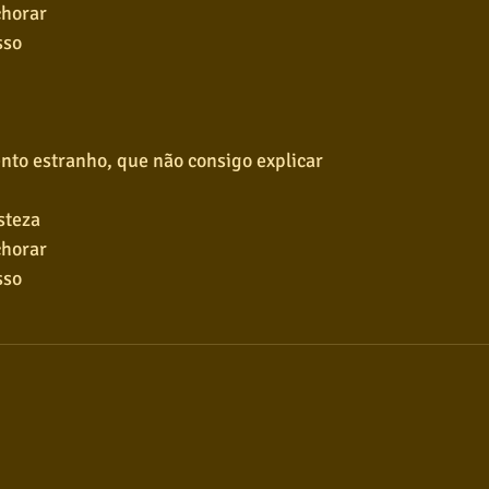
chorar
sso
nto estranho, que não consigo explicar
steza
chorar
sso