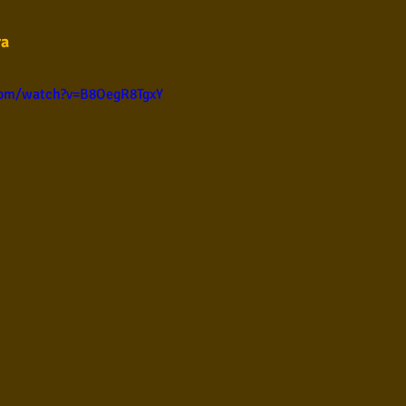
 
ul
Violão instumental
Católicas
Infantil
ra
com/watch?v=B8OegR8TgxY
Destaques
Blues
Conhecimento musical
l