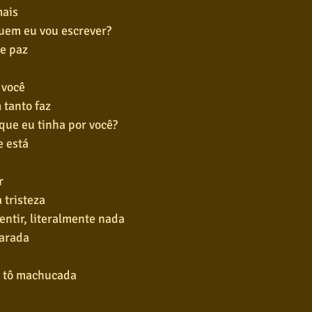
mais
uem eu vou escrever?
e paz
 você
tanto faz
que eu tinha por você?
 está
r
 tristeza
sentir, literalmente nada
parada
u tô machucada