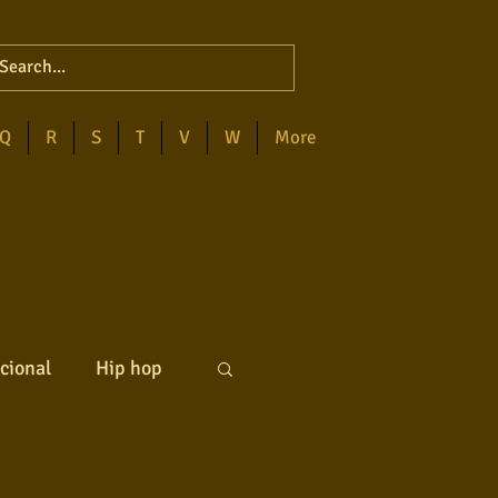
Q
R
S
T
V
W
More
cional
Hip hop
ck internacional