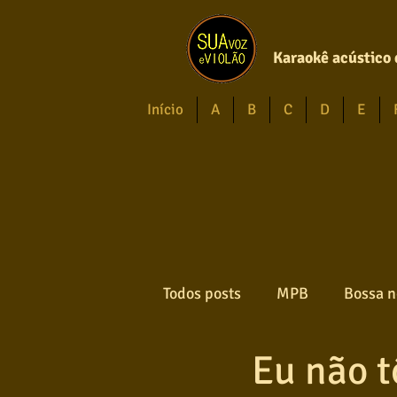
Karaokê acústico 
Início
A
B
C
D
E
Todos posts
MPB
Bossa n
Eu não 
Forró
Gospel
Axé