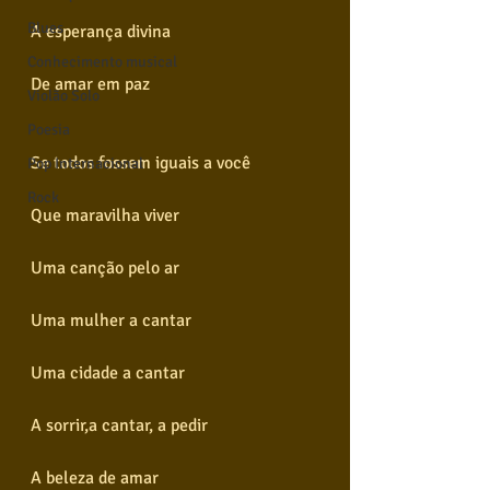
Blues
A esperança divina 
Conhecimento musical
De amar em paz 
Violão Solo
Poesia
Se todos fossem iguais a você 
Pop Internacional
Rock
Que maravilha viver 
Uma canção pelo ar 
Uma mulher a cantar 
Uma cidade a cantar 
A sorrir,a cantar, a pedir 
A beleza de amar 