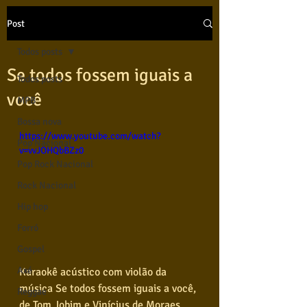
Post
Todos posts
Se todos fossem iguais a
Todos posts
você
MPB
Bossa nova
https://www.youtube.com/watch?
Pop Nacional
v=vvJOHQbBZz0
Pop Rock Nacional
Rock Nacional
Hip hop
Forró
Gospel
Axé
Karaokê acústico com violão da 
música Se todos fossem iguais a você, 
Reggae
de Tom Jobim e Vinícius de Moraes