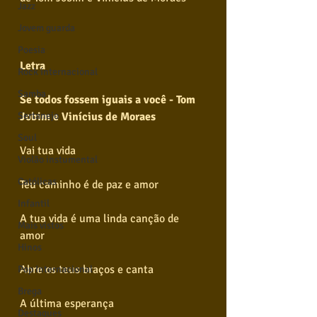
Jazz
Jovem guarda
Poesia
Letra
Rock internacional
Samba
Se todos fossem iguais a você - Tom 
Jobim e Vinícius de Moraes
Sertanejo
Soul
Vai tua vida 
Violão instumental
Católicas
Teu caminho é de paz e amor 
Infantil
A tua vida é uma linda canção de 
Mais vistos
amor 
Hinos
Abre os teus braços e canta 
Pop Internacional
Brega
A última esperança 
Destaques