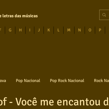
e letras das músicas
F
G
H
I
J
K
L
M
N
O
P
ova
Pop Nacional
Pop Rock Nacional
Rock Na
of - Você me encantou 
Reggae
Jazz
Jovem guarda
Poesia
Ro