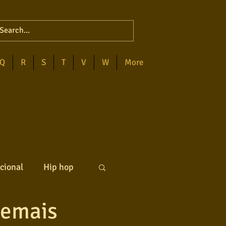
Q
R
S
T
V
W
More
cional
Hip hop
demais
ck internacional