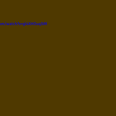
ul
Violão instumental
Católicas
Infantil
com/watch?v=gl4XHOuq3iM
Destaques
Blues
Conhecimento musical
l