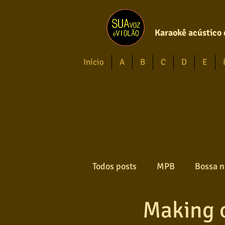
Karaokê acústico 
Início
A
B
C
D
E
Todos posts
MPB
Bossa n
Making 
Forró
Gospel
Axé