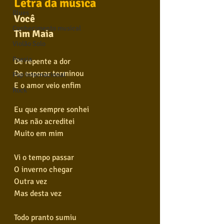
Letra da música
Blues
Você
Conhecimento musical
Tim Maia
Violão Solo
Poesia
De repente a dor
De esperar terminou
Pop Internacional
E o amor veio enfim
Rock
Eu que sempre sonhei
Mas não acreditei
Muito em mim
Vi o tempo passar
O inverno chegar
Outra vez
Mas desta vez
Todo pranto sumiu