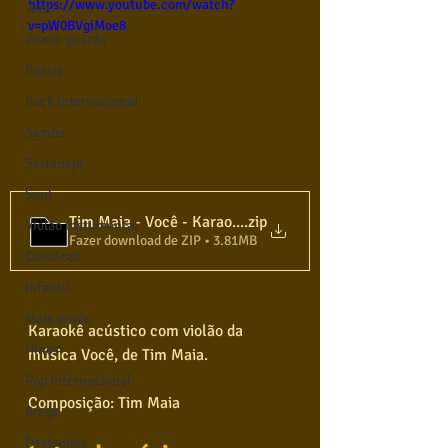
https://www.youtube.com/watch?
Jazz
v=pW0BVgiMoe8
Jovem guarda
Poesia
Rock internacional
Samba
Sertanejo
Soul
Tim Maia - Você - Karaoke com Violao
.zip
Violão instumental
Fazer download de ZIP • 3.81MB
Católicas
Infantil
Mais vistos
Karaokê acústico com violão da 
Hinos
música Você, de Tim Maia. 
Pop Internacional
Composição: Tim Maia
Brega
Destaques