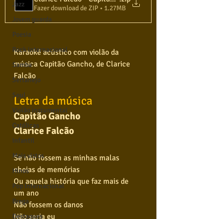
Jazz
Fazer download de ZIP • 1.27MB
Jovem guarda
Poesia
Rock internacional
Karaokê acústico com violão da 
música Capitão Gancho, de Clarice 
Samba
Falcão
Sertanejo
Soul
Letra da música
Violão instumental
Capitão Gancho
Católicas
Clarice Falcão
Infantil
Mais vistos
Se não fossem as minhas malas 
cheias de memórias
Hinos
Ou aquela história que faz mais de 
Pop Internacional
um ano
Brega
Não fossem os danos
Não seria eu
Destaques