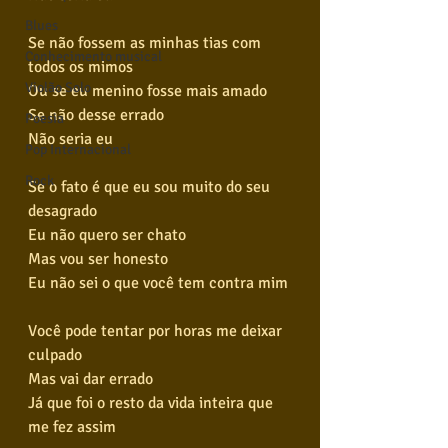
Blues
Se não fossem as minhas tias com 
Conhecimento musical
todos os mimos
Violão Solo
Ou se eu menino fosse mais amado
Se não desse errado
Poesia
Não seria eu
Pop Internacional
Rock
Se o fato é que eu sou muito do seu 
desagrado
Eu não quero ser chato
Mas vou ser honesto
Eu não sei o que você tem contra mim
Você pode tentar por horas me deixar 
culpado
Mas vai dar errado
Já que foi o resto da vida inteira que 
me fez assim