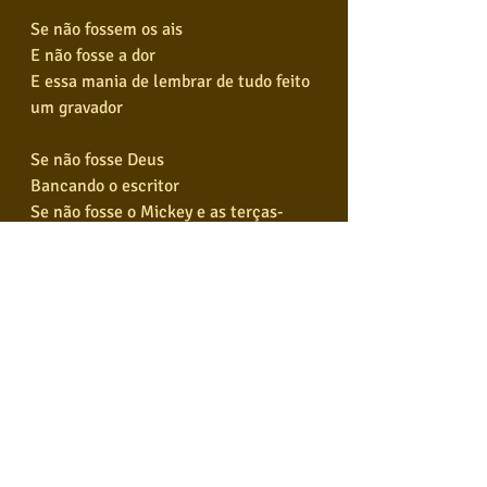
Se não fossem os ais
E não fosse a dor
E essa mania de lembrar de tudo feito 
um gravador
Se não fosse Deus
Bancando o escritor
Se não fosse o Mickey e as terças-
feiras e os ursos panda
E o andar de cima da primeira casa 
em que eu morei
E dava pra chegar no morro só pela 
varanda
Se não fosse a fome
E essas crianças
E esse cachorro
E o Sancho Pança
Se não fosse o koni e o Capitão 