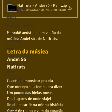
Jazz
Natiruts - Andei só - Karaokê
.zip
Jovem guarda
Fazer download de ZIP • 18.61MB
Poesia
Rock internacional
Karaokê acústico com violão da 
Samba
música Andei só , de Natiruts. 
Sertanejo
Soul
Letra da música
Violão instumental
Andei Só
Católicas
Natiruts
Infantil
Mais vistos
Preciso demonstrar pra ela
Que mereço seu tempo pra dizer
Hinos
Um pouco das ideias novas
Pop Internacional
Dos lugares de onde viajei
Brega
Se ela botar fé na minha história
Que é de rocha e vem do coração
Destaques