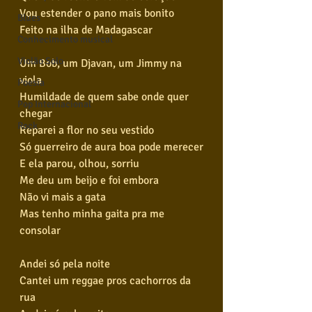
Vou estender o pano mais bonito
Blues
Feito na ilha de Madagascar
Conhecimento musical
Violão Solo
Um Bob, um Djavan, um Jimmy na 
viola
Poesia
Humildade de quem sabe onde quer 
Pop Internacional
chegar
Rock
Reparei a flor no seu vestido
Só guerreiro de aura boa pode merecer
E ela parou, olhou, sorriu
Me deu um beijo e foi embora
Não vi mais a gata
Mas tenho minha gaita pra me 
consolar
Andei só pela noite
Cantei um reggae pros cachorros da 
rua