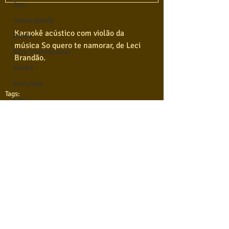
Jazz
Jovem guarda
Karaokê acústico com violão da 
Poesia
música So quero te namorar, de Leci 
Rock internacional
Brandão. 
Samba
Sertanejo
Tags:
Soul
Samba
Leci Brandão
Violão instumental
Católicas
Infantil
Mais vistos
Comentários
Hinos
Pop Internacional
Brega
Escreva um comentário
QUEM SOMOS
Destaques