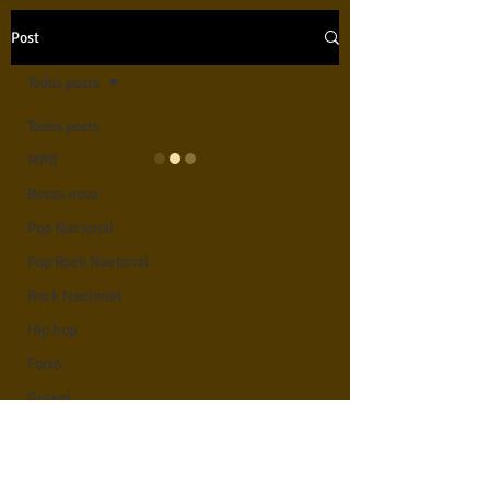
Post
Todos posts
Todos posts
MPB
Bossa nova
Pop Nacional
Pop Rock Nacional
Rock Nacional
Hip hop
Forró
Gospel
Axé
Reggae